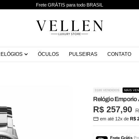
Cupom especial PRIMEIRACOMPRA
Use
Vellen
ELÓGIOS
ÓCULOS
PULSEIRAS
CONTATO
3186 VENDIDOS
MAIS VE
Relógio Emporio
Preço
R$ 257,90
P
R
em até 12x de
R$ 
n
promocion
Frete Grátis
Pra