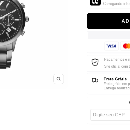
â
Carregando info
AD
Pagamentos e i
Site oficial com
Frete Grátis
Zoom
Frete grátis em
Entrega realizad