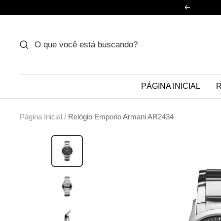
Pular
Anterior
para
o
conteúdo
PÁGINA INICIAL
R
Página Inicial
Relógio Emporio Armani AR2434