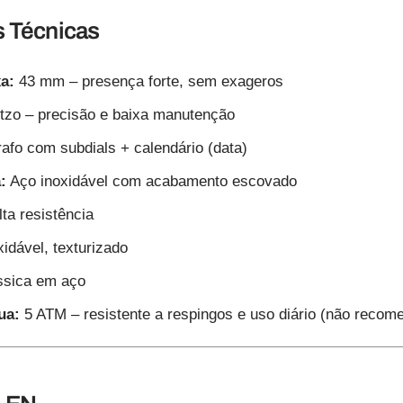
s Técnicas
a:
43 mm – presença forte, sem exageros
zo – precisão e baixa manutenção
fo com subdials + calendário (data)
:
Aço inoxidável com acabamento escovado
lta resistência
idável, texturizado
ssica em aço
ua:
5 ATM – resistente a respingos e uso diário (não recom