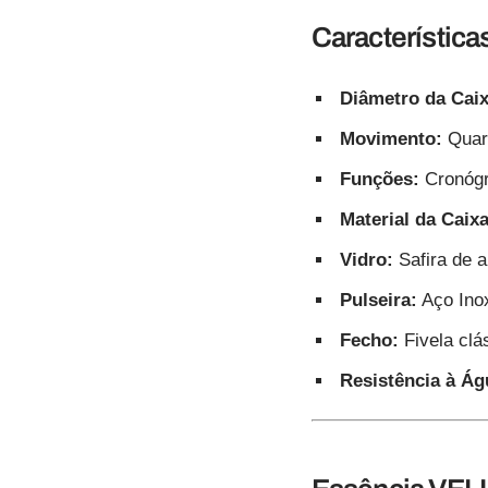
Característica
Diâmetro da Caix
Movimento:
Quart
Funções:
Cronógra
Material da Caixa
Vidro:
Safira de a
Pulseira:
Aço Inox
Fecho:
Fivela clá
Resistência à Ág