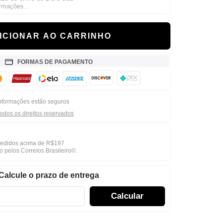
rmações...
ICIONAR AO CARRINHO
FORMAS DE PAGAMENTO
nformações estão seguros
todos os direitos reservados
 pedidos acima de R$197
o pelos Correios Brasileiro©.
Calcule o prazo de entrega
Calcular