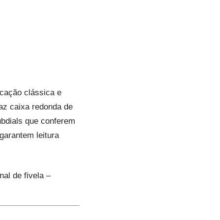
icação clássica e
az caixa redonda de
ubdials que conferem
garantem leitura
nal de fivela –