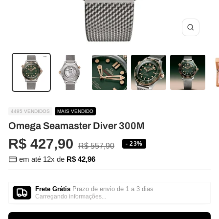
Zoom
4495 VENDIDOS
MAIS VENDIDO
Omega Seamaster Diver 300M
Preço
R$ 427,90
- 23%
Preço
R$ 557,90
normal
em até 12x de
R$ 42,96
promocional
Frete Grátis
Prazo de envio de 1 a 3 dias
Carregando informações...