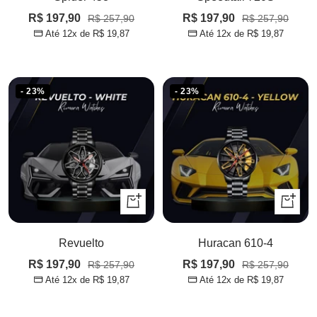
Preço
Preço
R$ 197,90
Preço
R$ 197,90
Preço
R$ 257,90
R$ 257,90
Até 12x de
R$ 19,87
Até 12x de
R$ 19,87
normal
normal
promocional
promocional
- 23%
- 23%
Adicionar
Adicion
à
à
sacola
sacola
Revuelto
Huracan 610-4
Preço
Preço
R$ 197,90
Preço
R$ 197,90
Preço
R$ 257,90
R$ 257,90
Até 12x de
R$ 19,87
Até 12x de
R$ 19,87
normal
normal
promocional
promocional