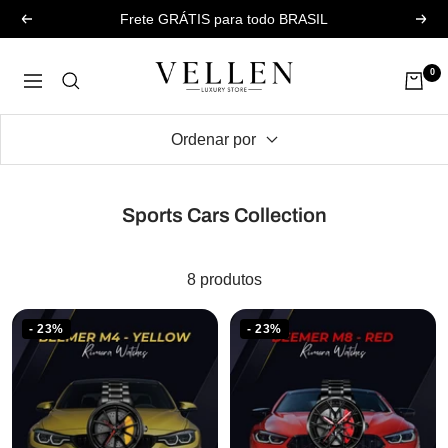
Pular
Frete GRÁTIS para todo BRASIL
Anterior
Pró
para
Use
o
0
Navegação
Vellen
conteúdo
Ordenar por
Sports Cars Collection
8 produtos
- 23%
- 23%