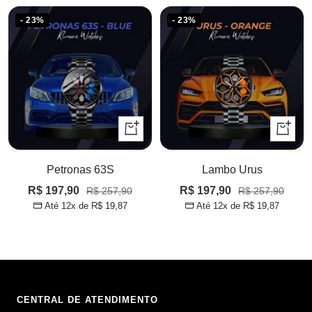
- 23%
- 23%
Adicionar
Adicion
à
à
sacola
sacola
Petronas 63S
Lambo Urus
Preço
Preço
R$ 197,90
Preço
R$ 197,90
Preço
R$ 257,90
R$ 257,90
Até 12x de
R$ 19,87
Até 12x de
R$ 19,87
normal
normal
promocional
promocional
CENTRAL DE ATENDIMENTO